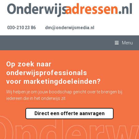
030-210 23 86
dm@onderwijsmedia.nl
Menu
Op zoek naar
onderwijsprofessionals
voor marketingdoeleinden?
Wij helpen je om jouw boodschap gericht over te brengen bij
iedereen die in het onderwijs zit
Direct een offerte aanvragen