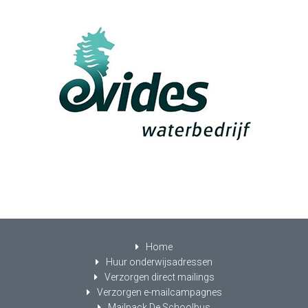
Home
Huur onderwijsadressen
Verzorgen direct mailings
Verzorgen e-mailcampagnes
Mailpack De Schoolbus