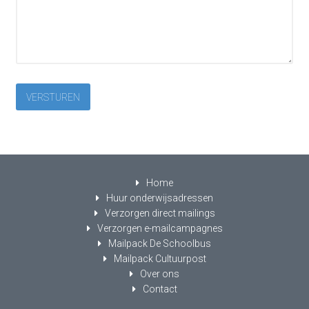
Home
Huur onderwijsadressen
Verzorgen direct mailings
Verzorgen e-mailcampagnes
Mailpack De Schoolbus
Mailpack Cultuurpost
Over ons
Contact