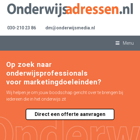
030-210 23 86
dm@onderwijsmedia.nl
Menu
Op zoek naar
onderwijsprofessionals
voor marketingdoeleinden?
Wij helpen je om jouw boodschap gericht over te brengen bij
iedereen die in het onderwijs zit
Direct een offerte aanvragen